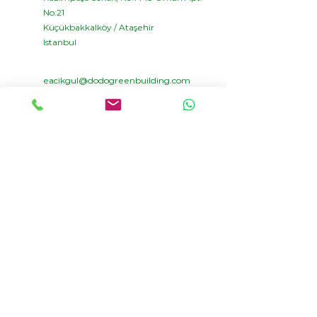
No:21
Küçükbakkalköy / Ataşehir
İstanbul
eacikgul@dodogreenbuilding.com
+90 554 302 57 25
Ad-Soyad
Firma Adı
Eposta