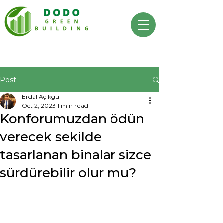
Post
Erdal Açıkgül
Oct 2, 2023
1 min read
Konforumuzdan ödün
verecek sekilde
tasarlanan binalar sizce
sürdürebilir olur mu?